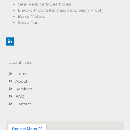
Gear Reducers/Gearboxes
Electric Motors (termasuk Explosion Proof)
Brake Motors
Spare Part
L
i
n
k
e
d
Useful Links
i
n
-
Home
i
n
About
Services
FAQ
Contact