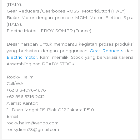
(ITALY).
Gear Reducers /Gearboxes ROSSI Motoriduttori (ITALY).
Brake Motor dengan principle MGM Motori Elettrici S.p.a
(ITALY).
Electric Motor LEROY-SOMER (France)
Besar harapan untuk membantu kegiatan proses produksi
yang berkaitan dengan penggunaan
Gear Reducers
dan
Electric motor.
Kami memiliki Stock yang bervariasi karena
Assembling dan READY STOCK.
Rocky Halim
Call/WA:
+62 813-1076-4876
+62 896-5316-2412
Alamat Kantor:
Jl. Daan Mogot 119 Blok C 12 Jakarta 11510
Email :
rocky.halim@yahoo.com
rocky.liem73@gmail.com