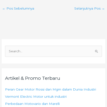
←
Pos Sebelumnya
Selanjutnya Pos
→
C
a
r
i
Artikel & Promo Terbaru
u
n
Peran Gear Motor Rossi dan Mgm dalam Dunia Industri
t
Vermont Electric Motor untuk industri
u
k
Perbedaan Motovario dan Marelli