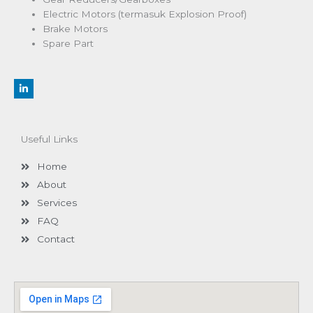
Electric Motors (termasuk Explosion Proof)
Brake Motors
Spare Part
L
i
n
k
e
d
Useful Links
i
n
-
Home
i
n
About
Services
FAQ
Contact