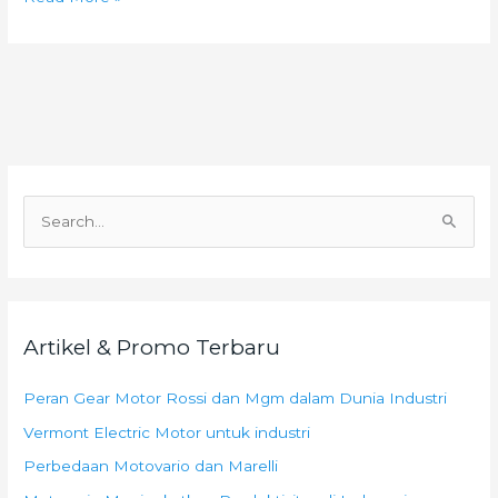
C
a
r
i
Artikel & Promo Terbaru
u
n
Peran Gear Motor Rossi dan Mgm dalam Dunia Industri
t
Vermont Electric Motor untuk industri
u
k
Perbedaan Motovario dan Marelli
: